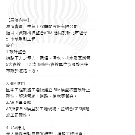
【展演內容】 
展演會員：
中興工程顧問股份有限公司
題目：
資訊科技整合(CIM)應用於新北市塭仔
圳市地重劃工程
簡介：
1.設計整合 
道路下方之電力、電信、污水、排水及瓦斯管
5大管線，工地如何與各管線單位協調整合後
布設於道路下方。 
2.BIM應用 
因本工程於施工階段建立 BIM模型核查設計正
確性，解決管線、道路、植栽等衝突。 
3.AR測量查驗 
AR投影BIM模型於工地現場，並結合GPS驗證
施工正確性。
4.UAV應用 
無人機採集點雲建3D模型，檢視工程進度、