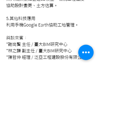
協助設計變更、土方估算。 
5.其他科技應用 
利用手機Google Earth協助工地管理。
與談來賓：
*謝尚賢 主任 / 臺大BIM研究中心 
*林之謙 副主任 / 臺大BIM研究中心 
*陳哲仲 經理 / 泛亞工程建設股份有限公司
Previous
Next
© 2023 Taiwan BIM Alliance.
​臺北市大安區辛亥路三段200號13樓1304室
bimalltaiwan@gmail.com