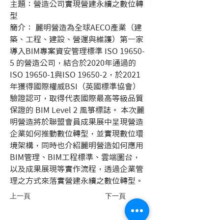
主題：營造公司實現營建永續之數位轉
型 
簡介： 麗明營造為全球AECO產業（建
築、工程、建設、營運與維護）第一家
導入BIM專案資安管理標準 ISO 19650-
5 的營造公司，結合於2020年通過的
ISO 19650-1與ISO 19650-2，於2021
年獲得國際權威BSI（英國標準協會）
驗證認可，取得代表國際最高等級品質
保證的 BIM Level 2 風箏標誌。 本次麗
明營造將於聯盟會員成果展中呈現營造
企業如何推動數位轉型，並實現數位環
境架構，同時也介紹麗明營造如何應用
BIM管理、BIM工程標準、雲端圖台，
以及成果展現等實作流程，透過企業管
理之方式來落實營建永續之數位轉型。
上一頁
下一頁