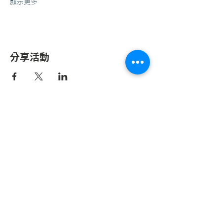
顯示更多
分享活動
© 2023 Taiwan BIM Alliance.
​臺北市大安區辛亥路三段200號13樓1304室
bimalltaiwan@gmail.com
+886-2-3366-6572
、3366-6573