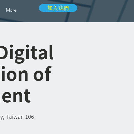
加入我們
More
gital
ion of
ment
ity, Taiwan 106