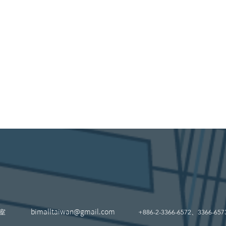
4室
bimalltaiwan@gmail.com
+886-2-3366-6572、3366-657