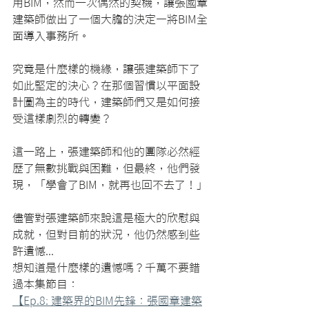
用BIM，然而一次偶然的契機，讓張國章
建築師做出了一個大膽的決定—將BIM全
面導入事務所。
究竟是什麼樣的機緣，讓張建築師下了
如此堅定的決心？在那個習慣以平面設
計圖為主的時代，建築師們又是如何接
受這樣劇烈的轉變？
這一路上，張建築師和他的團隊必然經
歷了無數挑戰與困難，但最終，他們發
現，「學會了BIM，就再也回不去了！」
儘管對張建築師來說這是極大的欣慰與
成就，但對目前的狀況，他仍然感到些
許遺憾...
想知道是什麼樣的遺憾嗎？千萬不要錯
過本集節目：
【Ep.8: 建築界的BIM先鋒：張國章建築