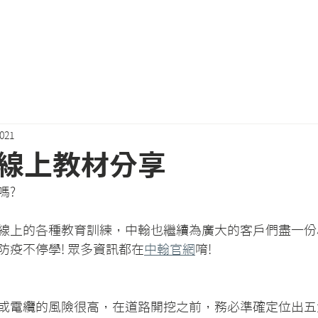
關於我們
會員專區
近期活動
最新消息
Podcast
2021
線上教材分享
嗎?
線上的各種教育訓練，中翰也繼續為廣大的客戶們盡一份
防疫不停學! 眾多資訊都在
中翰官網
唷!
或電纜的風險很高，在道路開挖之前，務必準確定位出五