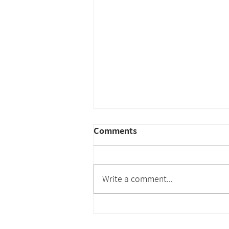
Comments
Write a comment...
社團法人台灣高科技廠房設施
協會徵求專案經理 PM