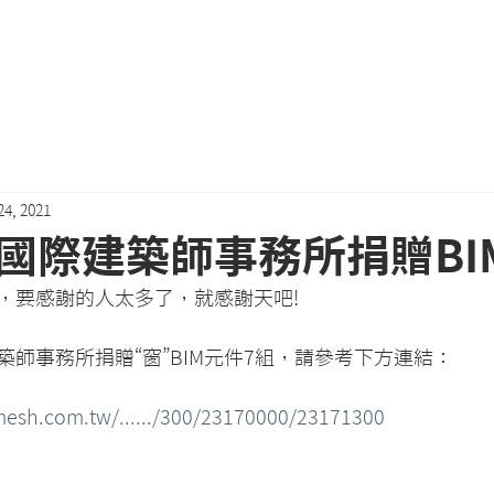
關於我們
會員專區
近期活動
最新消息
Podcast
24, 2021
國際建築師事務所捐贈BI
，要感謝的人太多了，就感謝天吧!
師事務所捐贈“窗”BIM元件7組，請參考下方連結：
sh.com.tw/....../300/23170000/23171300