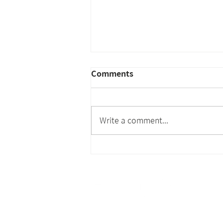
Comments
Write a comment...
社團法人台灣高科技廠房設施
協會徵求專案經理 PM