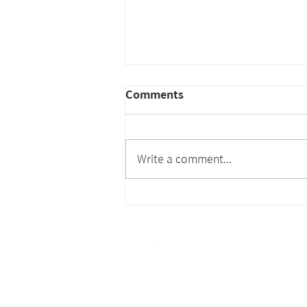
Comments
Write a comment...
社團法人台灣高科技廠房設施
協會徵求專案經理 PM