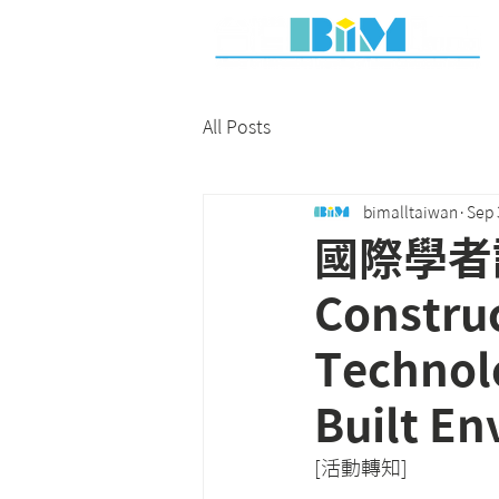
All Posts
bimalltaiwan
Sep 
國際學者講
Construc
Technol
Built E
[活動轉知]