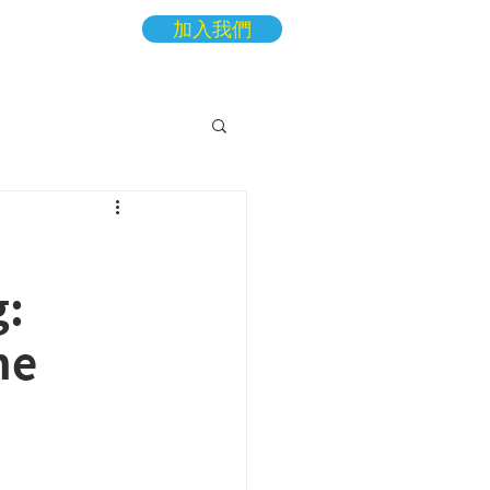
加入我們
More
g:
he