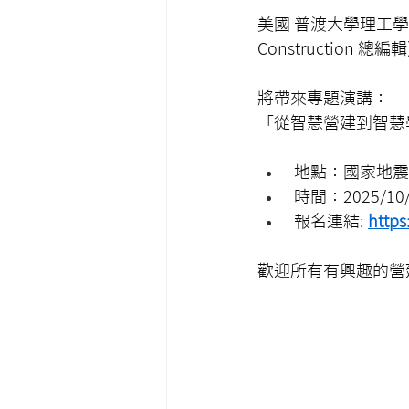
美國 普渡大學理工學院院長 
Construction 總編
將帶來專題演講：
「從智慧營建到智慧
 地點：國家地震
 時間：2025/10/1
 報名連結: 
https
歡迎所有有興趣的營