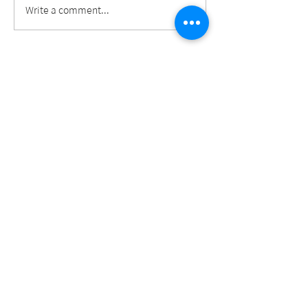
AI重塑AEC產業！萃思科
未來由你生成 🚀 
Write a comment...
技發表 xModel Designer
2026 主題論壇
© 2023 Taiwan BIM Alliance.
​臺北市大安區辛亥路三段200號13樓1304室
bimalltaiwan@gmail.com
+886-2-3366-6572
、3366-6573
​臺大 BIM 研究中心