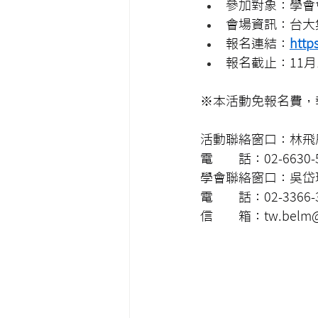
參加對象：學會
會場資訊：台大
報名連結：
http
報名截止：11月14
※本活動免報名費，
活動聯絡窗口：林飛
電　　話：02-6630-
學會聯絡窗口：吳岱
電　　話：02-3366-3
信　　
箱：tw.belm@