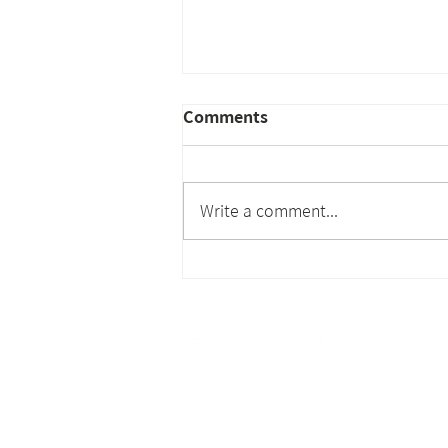
Comments
Write a comment...
社團法人台灣高科技廠房設施
協會徵求專案經理 PM