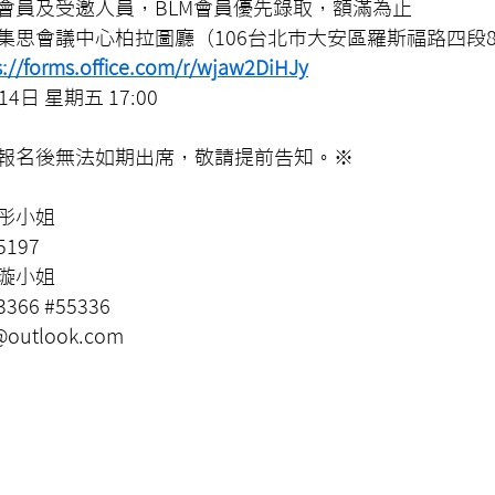
會員及受邀人員，BLM會員優先錄取，額滿為止
集思會議中心柏拉圖廳（106台北市大安區羅斯福路四段8
s://forms.office.com/r/wjaw2DiHJy
日 星期五 17:00
報名後無法如期出席，敬請提前告知。※
彤小姐
5197
璇小姐
366 
#55336
outlook.com