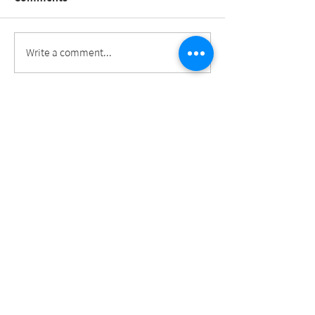
AI重塑AEC產業！萃思科
未來由你生成 🚀 
Write a comment...
技發表 xModel Designer
2026 主題論壇
© 2023 Taiwan BIM Alliance.
​臺北市大安區辛亥路三段200號13樓1304室
bimalltaiwan@gmail.com
+886-2-3366-6572
、3366-6573