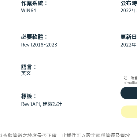
作業系統：
公布時
WIN64
2022年
必要軟體：
更新日
Revit2018~2023
2022年
語言：
英文
註：聯
bimall
標籤：
RevitAPI, 建築設計
用管徑以查驗管道之坡度是否正確，此插件可以設定兩種管徑及管坡