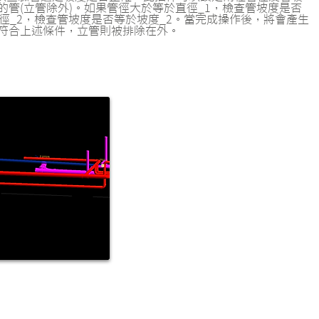
管(立管除外)。如果管徑大於等於直徑_1，檢查管坡度是否
徑_2，檢查管坡度是否等於坡度_2。當完成操作後，將會產生
符合上述條件，立管則被排除在外。