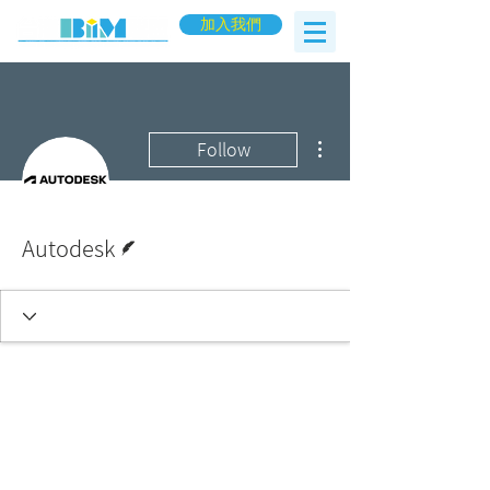
加入我們
More actions
Follow
Writer
Autodesk