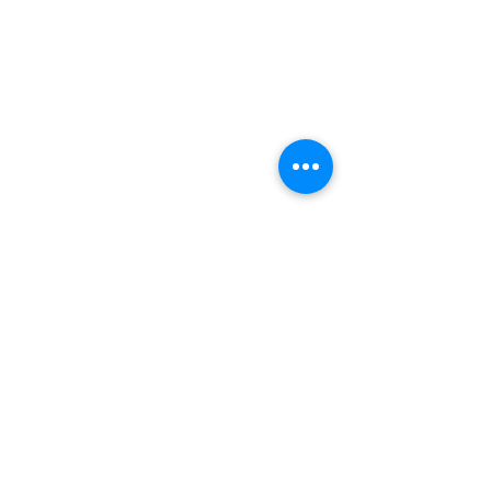
© 2023 Taiwan BIM Alliance.
​臺北市大安區辛亥路三段200號13樓1304室
bimalltaiwan@gmail.com
+886-2-3366-6572
、3366-6573
​臺大 BIM 研究中心